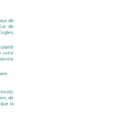
vaux de
 Est de
ogles,
ularité
e votre
service
aire.
ricité,
ion, de
que la