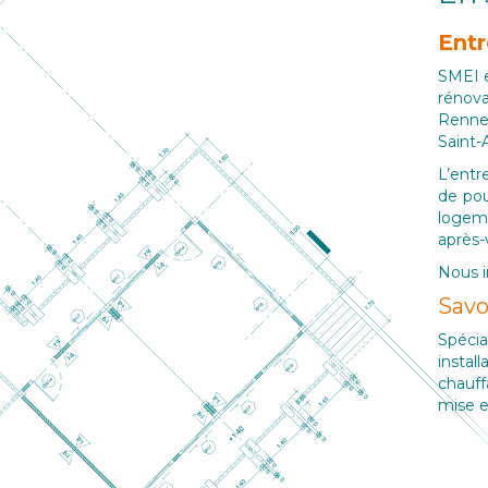
Entr
SMEI e
rénova
Renne
Saint-
L’entr
de pou
logeme
après-
Nous i
Savo
Spécia
instal
chauf
mise e