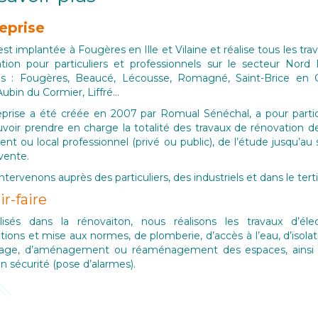
eprise
st implantée à Fougères en Ille et Vilaine et réalise tous les tra
tion pour particuliers et professionnels sur le secteur Nord
s : Fougères, Beaucé, Lécousse, Romagné, Saint-Brice en C
Aubin du Cormier, Liffré…
eprise a été créée en 2007 par Romual Sénéchal, a pour partic
voir prendre en charge la totalité des travaux de rénovation d
nt ou local professionnel (privé ou public), de l’étude jusqu’au 
vente.
ntervenons auprès des particuliers, des industriels et dans le terti
ir-faire
lisés dans la rénovaiton, nous réalisons les travaux d’élect
lations et mise aux normes, de plomberie, d’accès à l’eau, d’isolat
fage, d’aménagement ou réaménagement des espaces, ainsi 
n sécurité (pose d’alarmes).