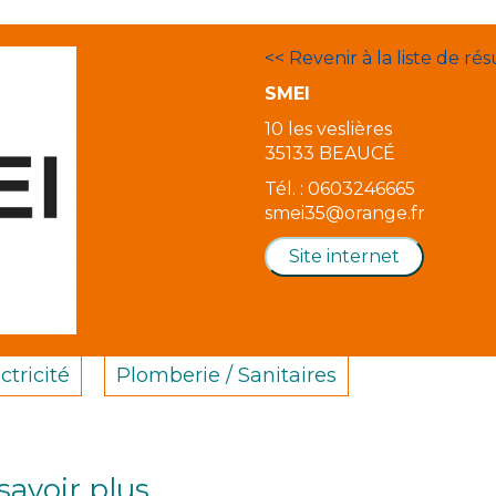
<< Revenir à la liste de rés
SMEI
10 les veslières
35133 BEAUCÉ
Tél. : 0603246665
smei35@orange.fr
Site internet
ctricité
Plomberie / Sanitaires
savoir plus